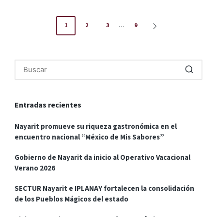
Paginación
1
2
3
…
9
SIGUIENTE
de
PÁGINA
entradas
Entradas recientes
Nayarit promueve su riqueza gastronómica en el
encuentro nacional “México de Mis Sabores”
Gobierno de Nayarit da inicio al Operativo Vacacional
Verano 2026
SECTUR Nayarit e IPLANAY fortalecen la consolidación
de los Pueblos Mágicos del estado