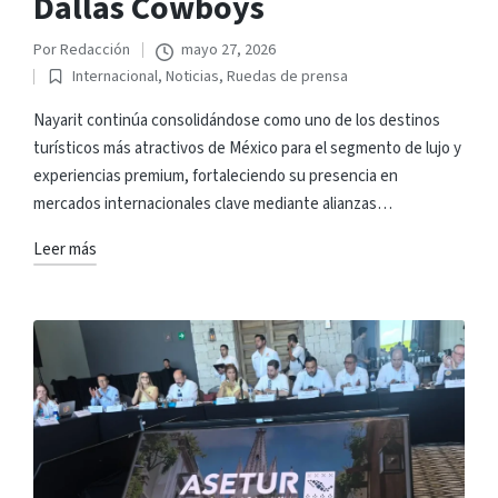
Dallas Cowboys
Por
Redacción
mayo 27, 2026
Publicado
Internacional
,
Noticias
,
Ruedas de prensa
por
Publicado
en
Nayarit continúa consolidándose como uno de los destinos
turísticos más atractivos de México para el segmento de lujo y
experiencias premium, fortaleciendo su presencia en
mercados internacionales clave mediante alianzas…
Leer más