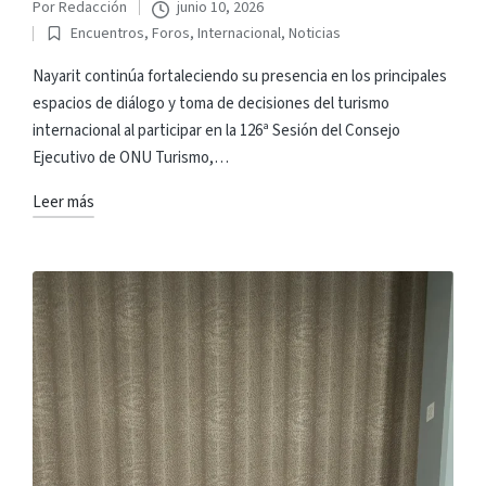
Por
Redacción
junio 10, 2026
Publicado
Encuentros
,
Foros
,
Internacional
,
Noticias
por
Publicado
en
Nayarit continúa fortaleciendo su presencia en los principales
espacios de diálogo y toma de decisiones del turismo
internacional al participar en la 126ª Sesión del Consejo
Ejecutivo de ONU Turismo,…
Leer más