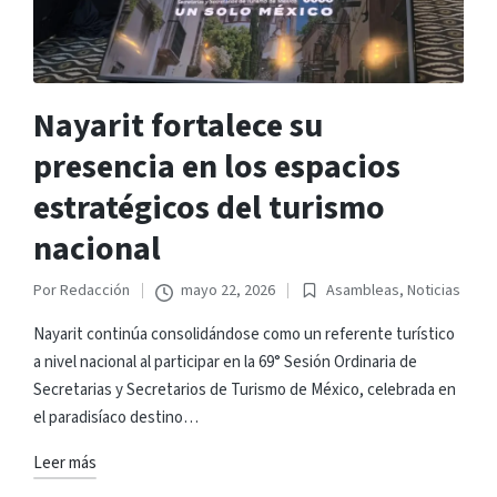
Nayarit fortalece su
presencia en los espacios
estratégicos del turismo
nacional
Por
Redacción
mayo 22, 2026
Asambleas
,
Noticias
Publicado
Publicado
por
en
Nayarit continúa consolidándose como un referente turístico
a nivel nacional al participar en la 69° Sesión Ordinaria de
Secretarias y Secretarios de Turismo de México, celebrada en
el paradisíaco destino…
Leer más