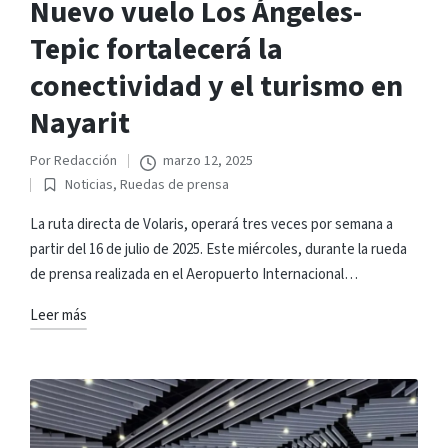
Nuevo vuelo Los Ángeles-
Tepic fortalecerá la
conectividad y el turismo en
Nayarit
Por
Redacción
marzo 12, 2025
Publicado
Noticias
,
Ruedas de prensa
por
Publicado
en
La ruta directa de Volaris, operará tres veces por semana a
partir del 16 de julio de 2025. Este miércoles, durante la rueda
de prensa realizada en el Aeropuerto Internacional…
Leer más