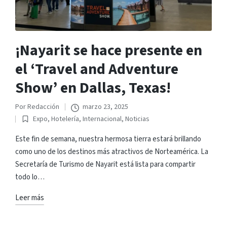
¡Nayarit se hace presente en
el ‘Travel and Adventure
Show’ en Dallas, Texas!
Por
Redacción
marzo 23, 2025
Publicado
Expo
,
Hotelería
,
Internacional
,
Noticias
por
Publicado
en
Este fin de semana, nuestra hermosa tierra estará brillando
como uno de los destinos más atractivos de Norteamérica. La
Secretaría de Turismo de Nayarit está lista para compartir
todo lo…
Leer más