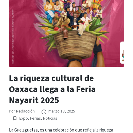
La riqueza cultural de
Oaxaca llega a la Feria
Nayarit 2025
Por
Redacción
marzo 18, 2025
Publicado
Expo
,
Ferias
,
Noticias
por
Publicado
en
La Guelaguetza, es una celebración que refleja la riqueza