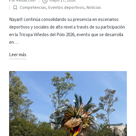
Por
Redacción
mayo 17, 2026
Publicado
Competencias
,
Eventos deportivos
,
Noticias
por
Publicado
en
Nayarit continúa consolidando su presencia en escenarios
deportivos y sociales de alto nivel a través de su participación
en la Tricopa Viñedos del Polo 2026, evento que se desarrolla
en…
Leer más