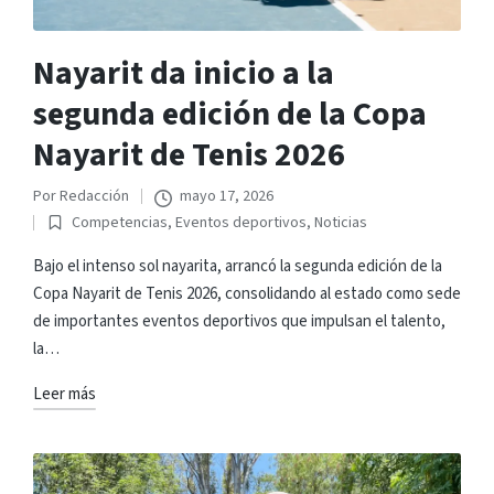
Nayarit da inicio a la
segunda edición de la Copa
Nayarit de Tenis 2026
Por
Redacción
mayo 17, 2026
Publicado
Competencias
,
Eventos deportivos
,
Noticias
por
Publicado
en
Bajo el intenso sol nayarita, arrancó la segunda edición de la
Copa Nayarit de Tenis 2026, consolidando al estado como sede
de importantes eventos deportivos que impulsan el talento,
la…
Leer más