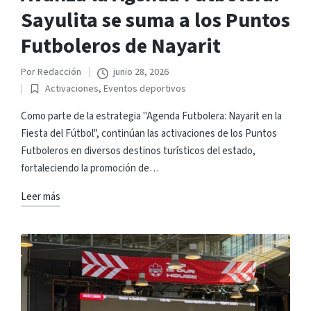
Sayulita se suma a los Puntos
Futboleros de Nayarit
Por
Redacción
junio 28, 2026
Publicado
Activaciones
,
Eventos deportivos
por
Publicado
en
Como parte de la estrategia "Agenda Futbolera: Nayarit en la
Fiesta del Fútbol", continúan las activaciones de los Puntos
Futboleros en diversos destinos turísticos del estado,
fortaleciendo la promoción de…
Leer más