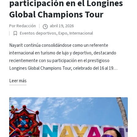
participación en el Longines
Global Champions Tour
Por
Redacción
abril 19, 2026
Publicado
Eventos deportivos
,
Expo
,
Internacional
por
Publicado
en
Nayarit continúa consolidándose como un referente
internacional en turismo de lujo y deportivo, destacando
recientemente con su participación en el prestigioso
Longines Global Champions Tour, celebrado del 16 al 19…
Leer más