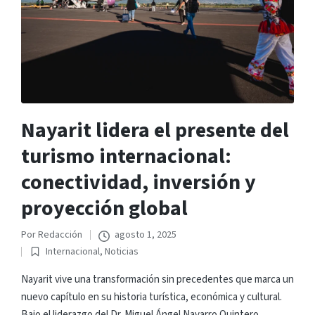
Nayarit lidera el presente del
turismo internacional:
conectividad, inversión y
proyección global
Por
Redacción
agosto 1, 2025
Publicado
Internacional
,
Noticias
por
Publicado
en
Nayarit vive una transformación sin precedentes que marca un
nuevo capítulo en su historia turística, económica y cultural.
Bajo el liderazgo del Dr. Miguel Ángel Navarro Quintero,