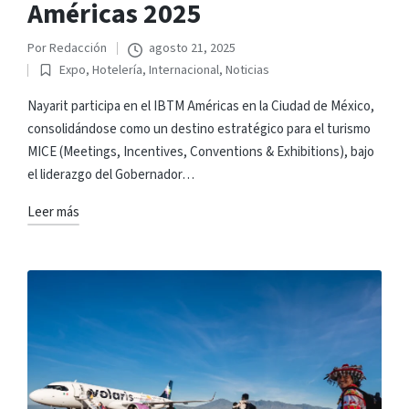
Américas 2025
Por
Redacción
agosto 21, 2025
Publicado
Expo
,
Hotelería
,
Internacional
,
Noticias
por
Publicado
en
Nayarit participa en el IBTM Américas en la Ciudad de México,
consolidándose como un destino estratégico para el turismo
MICE (Meetings, Incentives, Conventions & Exhibitions), bajo
el liderazgo del Gobernador…
Leer más