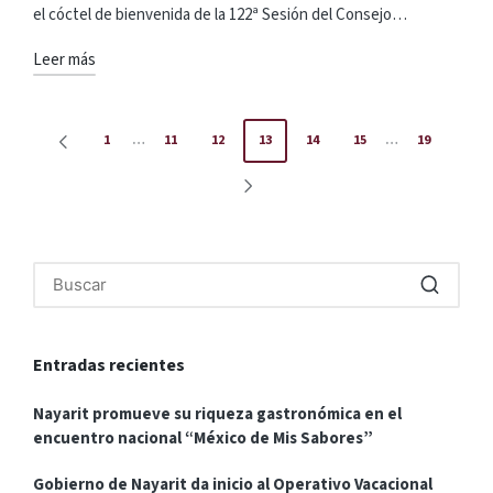
el cóctel de bienvenida de la 122ª Sesión del Consejo…
Leer más
Paginación
1
…
11
12
13
14
15
…
19
PÁGINA
de
ANTERIOR
SIGUIENTE
entradas
PÁGINA
Entradas recientes
Nayarit promueve su riqueza gastronómica en el
encuentro nacional “México de Mis Sabores”
Gobierno de Nayarit da inicio al Operativo Vacacional