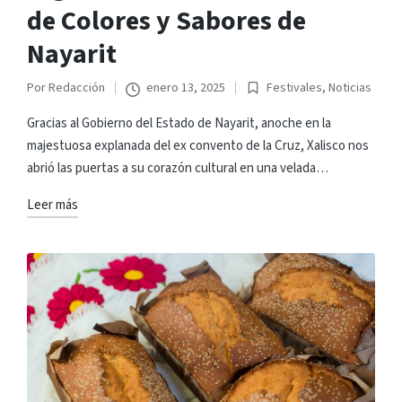
de Colores y Sabores de
Nayarit
Por
Redacción
enero 13, 2025
Festivales
,
Noticias
Publicado
Publicado
por
en
Gracias al Gobierno del Estado de Nayarit, anoche en la
majestuosa explanada del ex convento de la Cruz, Xalisco nos
abrió las puertas a su corazón cultural en una velada…
Leer más