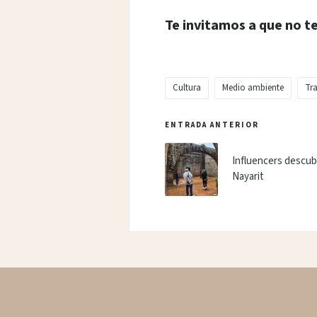
Te invitamos a que no t
Cultura
Medio ambiente
Tra
Etiquetas:
Navegación
ENTRADA ANTERIOR
de
Influencers descub
entradas
Nayarit