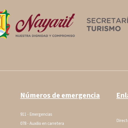
Números de emergencia
Enl
911 - Emergencias
Direct
078 - Auxilio en carretera