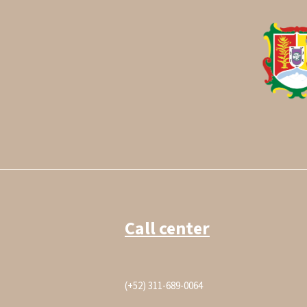
Call center
(+52) 311-689-0064