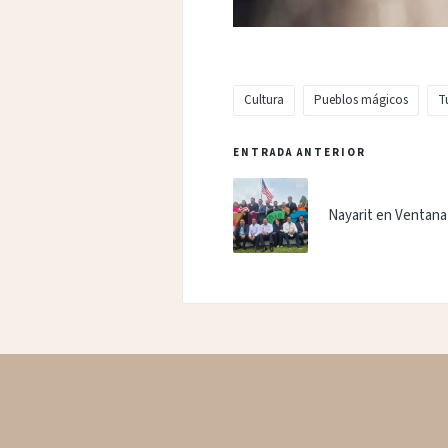
Cultura
Pueblos mágicos
T
Etiquetas:
Navegación
ENTRADA ANTERIOR
de
Nayarit en Ventana
entradas