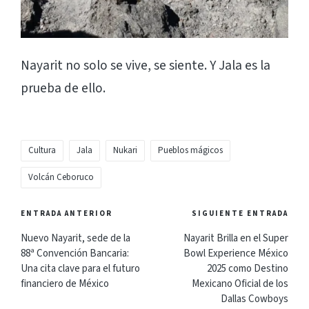
Nayarit no solo se vive, se siente. Y Jala es la
prueba de ello.
Etiquetas:
Cultura
Jala
Nukari
Pueblos mágicos
Volcán Ceboruco
Navegación
ENTRADA ANTERIOR
SIGUIENTE ENTRADA
de
Nuevo Nayarit, sede de la
Nayarit Brilla en el Super
88ª Convención Bancaria:
Bowl Experience México
entradas
Una cita clave para el futuro
2025 como Destino
financiero de México
Mexicano Oficial de los
Dallas Cowboys