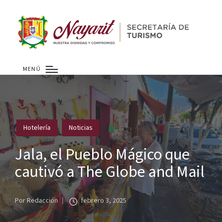
MENÚ
Publicado
Hotelería
Noticias
en
Jala, el Pueblo Mágico que
cautivó a The Globe and Mail
Por
Redacción
febrero 3, 2025
Publicado
por