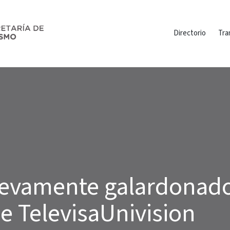
Directorio
Tra
uevamente galardonad
e TelevisaUnivision